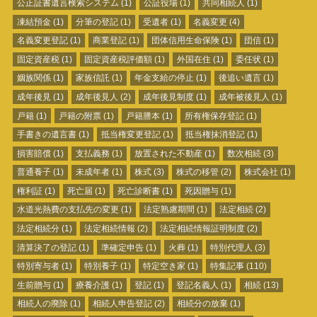
公正証書遺言検索システム
(1)
公証役場
(1)
共同相続人
(1)
凍結預金
(1)
分筆の登記
(1)
受遺者
(1)
名義変更
(4)
名義変更登記
(1)
商業登記
(1)
団体信用生命保険
(1)
団信
(1)
固定資産税
(1)
固定資産税評価額
(1)
外国在住
(1)
委任状
(1)
姻族関係
(1)
家族信託
(1)
年金支給の停止
(1)
後追い遺言
(1)
成年後見
(1)
成年後見人
(2)
成年後見制度
(1)
成年被後見人
(1)
戸籍
(1)
戸籍の附票
(1)
戸籍謄本
(1)
所有権保存登記
(1)
手書きの遺言書
(1)
抵当権変更登記
(1)
抵当権抹消登記
(1)
損害賠償
(1)
支払義務
(1)
放置された不動産
(1)
数次相続
(3)
普通養子
(1)
未成年者
(1)
株式
(3)
株式の移管
(2)
株式会社
(1)
権利証
(1)
死亡届
(1)
死亡診断書
(1)
死因贈与
(1)
水道光熱費の支払先の変更
(1)
法定熟慮期間
(1)
法定相続
(2)
法定相続分
(1)
法定相続情報
(2)
法定相続情報証明制度
(2)
清算決了の登記
(1)
準確定申告
(1)
火葬
(1)
特別代理人
(3)
特別寄与者
(1)
特別養子
(1)
特定空き家
(1)
特集記事
(110)
生前贈与
(1)
療養介護
(1)
登記
(1)
登記名義人
(1)
相続
(13)
相続人の廃除
(1)
相続人申告登記
(2)
相続分の放棄
(1)