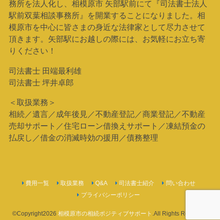
務所を法人化し、相模原市 矢部駅前にて『司法書士法人
駅前双葉相談事務所』を開業することになりました。相
模原市を中心に皆さまの身近な法律家として尽力させて
頂きます。矢部駅にお越しの際には、お気軽にお立ち寄
りください！
司法書士 田端最利雄
司法書士 坪井卓郎
＜取扱業務＞
相続／遺言／成年後見／不動産登記／商業登記／不動産
売却サポート／住宅ローン借換えサポート／凍結預金の
払戻し／借金の消滅時効の援用／債務整理
費用一覧
取扱業務
Q&A
司法書士紹介
問い合わせ
プライバシーポリシー
©Copyright2026
相模原市の相続ポジティブサポート
.All Rights Reserved.