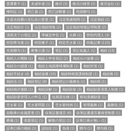
普通養子
(1)
未成年者
(1)
株式
(3)
株式の移管
(2)
株式会社
(1)
権利証
(1)
死亡届
(1)
死亡診断書
(1)
死因贈与
(1)
水道光熱費の支払先の変更
(1)
法定熟慮期間
(1)
法定相続
(2)
法定相続分
(1)
法定相続情報
(2)
法定相続情報証明制度
(2)
清算決了の登記
(1)
準確定申告
(1)
火葬
(1)
特別代理人
(3)
特別寄与者
(1)
特別養子
(1)
特定空き家
(1)
特集記事
(110)
生前贈与
(1)
療養介護
(1)
登記
(1)
登記名義人
(1)
相続
(13)
相続人の廃除
(1)
相続人申告登記
(2)
相続分の放棄
(1)
相続分の譲渡
(1)
相続土地国庫帰属制度
(1)
相続対策
(1)
相続手続き
(4)
相続放棄
(10)
相続時精算課税制度
(1)
相続権
(2)
相続法
(1)
相続登記
(8)
相続登記の義務化
(1)
相続税
(1)
相続税評価額
(1)
相続誤解
(1)
相続財産
(3)
相続財産清算人制度
(1)
相続財産管理人の申立
(1)
短期居住権
(1)
祭祀承継財産
(1)
空き家
(1)
空き家問題
(1)
空き家特例
(1)
管理義務
(1)
義務化
(1)
自動車の名義変更
(2)
自筆証書遺言
(6)
自筆証書遺言書保管制度
(1)
葬儀
(1)
表題登記
(1)
解散の登記
(1)
証券口座が無い
(1)
証券口座の相続
(1)
認知症
(1)
負債
(1)
贈与
(1)
贈与税
(1)