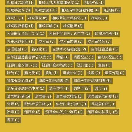
相続分の譲渡
(1)
相続土地国庫帰属制度
(1)
相続対策
(1)
相続手続き
(4)
相続放棄
(10)
相続時精算課税制度
(1)
相続権
(2)
相続法
(1)
相続登記
(8)
相続登記の義務化
(1)
相続税
(1)
相続税評価額
(1)
相続誤解
(1)
相続財産
(3)
相続財産清算人制度
(1)
相続財産管理人の申立
(1)
短期居住権
(1)
祭祀承継財産
(1)
空き家
(1)
空き家問題
(1)
空き家特例
(1)
管理義務
(1)
義務化
(1)
自動車の名義変更
(2)
自筆証書遺言
(6)
自筆証書遺言書保管制度
(1)
葬儀
(1)
表題登記
(1)
解散の登記
(1)
証券口座が無い
(1)
証券口座の相続
(1)
認知症
(1)
負債
(1)
贈与
(1)
贈与税
(1)
農地
(1)
遺族年金
(1)
遺産
(1)
遺産分割
(1)
遺産分割協議
(8)
遺産分割協議書
(5)
遺産分割協議証明書
(1)
遺産分割調停の申立
(1)
遺産整理
(1)
遺留分
(2)
遺言
(9)
遺言執行者
(5)
遺言書
(2)
遺言書の検認
(1)
遺言書保管制度
(3)
遺贈
(3)
配偶者居住権
(2)
銀行口座が無い
(1)
長期居住権
(1)
除票
(1)
預貯金
(3)
預貯金の仮払い制度
(1)
預貯金の払戻し
(2)
養子
(1)