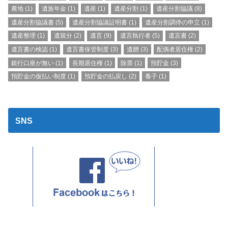
農地
(1)
遺族年金
(1)
遺産
(1)
遺産分割
(1)
遺産分割協議
(8)
遺産分割協議書
(5)
遺産分割協議証明書
(1)
遺産分割調停の申立
(1)
遺産整理
(1)
遺留分
(2)
遺言
(9)
遺言執行者
(5)
遺言書
(2)
遺言書の検認
(1)
遺言書保管制度
(3)
遺贈
(3)
配偶者居住権
(2)
銀行口座が無い
(1)
長期居住権
(1)
除票
(1)
預貯金
(3)
預貯金の仮払い制度
(1)
預貯金の払戻し
(2)
養子
(1)
SNS