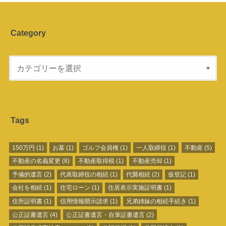
Category
Tags
150万円
(1)
お墓
(1)
ゴルフ会員権
(1)
一人取締役
(1)
不動産
(5)
不動産の名義変更
(8)
不動産取得税
(1)
不動産売却
(1)
予備的遺言
(2)
代表取締役の相続
(1)
代襲相続
(2)
仮登記
(1)
会社を相続
(1)
住宅ローン
(1)
住居表示実施証明書
(1)
住所証明書
(1)
信用情報開示請求
(1)
兄弟姉妹の相続手続き
(1)
公正証書遺言
(4)
公正証書遺言・自筆証書遺言
(2)