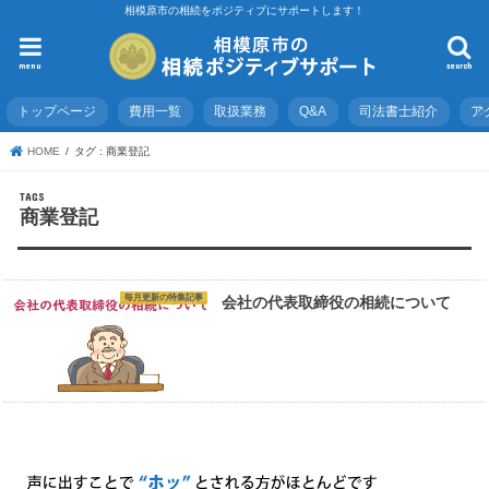
相模原市の相続をポジティブにサポートします！
menu
search
トップページ
費用一覧
取扱業務
Q&A
司法書士紹介
ア
HOME
タグ : 商業登記
商業登記
毎月更新の特集記事
会社の代表取締役の相続について