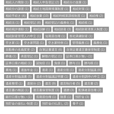
相続人の廃除
(1)
相続人申告登記
(2)
相続分の放棄
(1)
相続分の譲渡
(1)
相続土地国庫帰属制度
(1)
相続対策
(1)
相続手続き
(4)
相続放棄
(10)
相続時精算課税制度
(1)
相続権
(2)
相続法
(1)
相続登記
(8)
相続登記の義務化
(1)
相続税
(1)
相続税評価額
(1)
相続誤解
(1)
相続財産
(3)
相続財産清算人制度
(1)
相続財産管理人の申立
(1)
短期居住権
(1)
祭祀承継財産
(1)
空き家
(1)
空き家問題
(1)
空き家特例
(1)
管理義務
(1)
義務化
(1)
自動車の名義変更
(2)
自筆証書遺言
(6)
自筆証書遺言書保管制度
(1)
葬儀
(1)
表題登記
(1)
解散の登記
(1)
証券口座が無い
(1)
証券口座の相続
(1)
認知症
(1)
負債
(1)
贈与
(1)
贈与税
(1)
農地
(1)
遺族年金
(1)
遺産
(1)
遺産分割
(1)
遺産分割協議
(8)
遺産分割協議書
(5)
遺産分割協議証明書
(1)
遺産分割調停の申立
(1)
遺産整理
(1)
遺留分
(2)
遺言
(9)
遺言執行者
(5)
遺言書
(2)
遺言書の検認
(1)
遺言書保管制度
(3)
遺贈
(3)
配偶者居住権
(2)
銀行口座が無い
(1)
長期居住権
(1)
除票
(1)
預貯金
(3)
預貯金の仮払い制度
(1)
預貯金の払戻し
(2)
養子
(1)