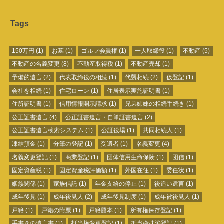
Tags
150万円
(1)
お墓
(1)
ゴルフ会員権
(1)
一人取締役
(1)
不動産
(5)
不動産の名義変更
(8)
不動産取得税
(1)
不動産売却
(1)
予備的遺言
(2)
代表取締役の相続
(1)
代襲相続
(2)
仮登記
(1)
会社を相続
(1)
住宅ローン
(1)
住居表示実施証明書
(1)
住所証明書
(1)
信用情報開示請求
(1)
兄弟姉妹の相続手続き
(1)
公正証書遺言
(4)
公正証書遺言・自筆証書遺言
(2)
公正証書遺言検索システム
(1)
公証役場
(1)
共同相続人
(1)
凍結預金
(1)
分筆の登記
(1)
受遺者
(1)
名義変更
(4)
名義変更登記
(1)
商業登記
(1)
団体信用生命保険
(1)
団信
(1)
固定資産税
(1)
固定資産税評価額
(1)
外国在住
(1)
委任状
(1)
姻族関係
(1)
家族信託
(1)
年金支給の停止
(1)
後追い遺言
(1)
成年後見
(1)
成年後見人
(2)
成年後見制度
(1)
成年被後見人
(1)
戸籍
(1)
戸籍の附票
(1)
戸籍謄本
(1)
所有権保存登記
(1)
手書きの遺言書
(1)
抵当権変更登記
(1)
抵当権抹消登記
(1)