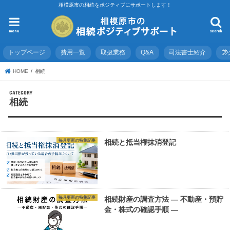
相模原市の相続をポジティブにサポートします！
menu
search
トップページ
費用一覧
取扱業務
Q&A
司法書士紹介
ア
HOME
相続
相続
毎月更新の特集記事
相続と抵当権抹消登記
毎月更新の特集記事
相続財産の調査方法 ― 不動産・預貯
金・株式の確認手順 ―