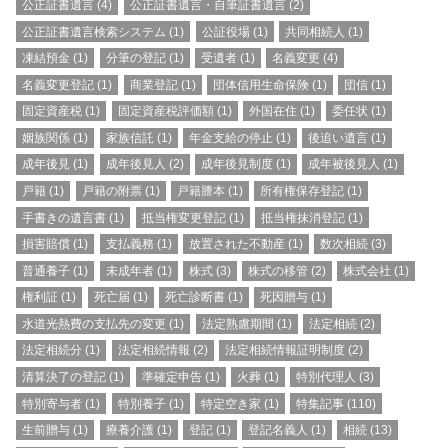
公正証書遺言
(4)
公正証書遺言・自筆証書遺言
(2)
公正証書遺言検索システム
(1)
公証役場
(1)
共同相続人
(1)
凍結預金
(1)
分筆の登記
(1)
受遺者
(1)
名義変更
(4)
名義変更登記
(1)
商業登記
(1)
団体信用生命保険
(1)
団信
(1)
固定資産税
(1)
固定資産税評価額
(1)
外国在住
(1)
委任状
(1)
姻族関係
(1)
家族信託
(1)
年金支給の停止
(1)
後追い遺言
(1)
成年後見
(1)
成年後見人
(2)
成年後見制度
(1)
成年被後見人
(1)
戸籍
(1)
戸籍の附票
(1)
戸籍謄本
(1)
所有権保存登記
(1)
手書きの遺言書
(1)
抵当権変更登記
(1)
抵当権抹消登記
(1)
損害賠償
(1)
支払義務
(1)
放置された不動産
(1)
数次相続
(3)
普通養子
(1)
未成年者
(1)
株式
(3)
株式の移管
(2)
株式会社
(1)
権利証
(1)
死亡届
(1)
死亡診断書
(1)
死因贈与
(1)
水道光熱費の支払先の変更
(1)
法定熟慮期間
(1)
法定相続
(2)
法定相続分
(1)
法定相続情報
(2)
法定相続情報証明制度
(2)
清算決了の登記
(1)
準確定申告
(1)
火葬
(1)
特別代理人
(3)
特別寄与者
(1)
特別養子
(1)
特定空き家
(1)
特集記事
(110)
生前贈与
(1)
療養介護
(1)
登記
(1)
登記名義人
(1)
相続
(13)