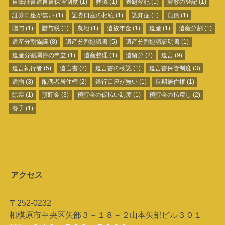
自筆証書遺言書保管制度
(1)
葬儀
(1)
表題登記
(1)
解散の登記
(1)
証券口座が無い
(1)
証券口座の相続
(1)
認知症
(1)
負債
(1)
贈与
(1)
贈与税
(1)
農地
(1)
遺族年金
(1)
遺産
(1)
遺産分割
(1)
遺産分割協議
(8)
遺産分割協議書
(5)
遺産分割協議証明書
(1)
遺産分割調停の申立
(1)
遺産整理
(1)
遺留分
(2)
遺言
(9)
遺言執行者
(5)
遺言書
(2)
遺言書の検認
(1)
遺言書保管制度
(3)
遺贈
(3)
配偶者居住権
(2)
銀行口座が無い
(1)
長期居住権
(1)
除票
(1)
預貯金
(3)
預貯金の仮払い制度
(1)
預貯金の払戻し
(2)
養子
(1)
アクセス
〒252-0232
相模原市中央区矢部３－１８－２山本矢部ビル３０１