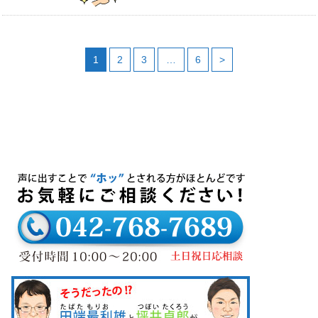
1
2
3
…
6
>