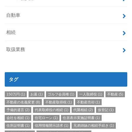
自動車
相続
取扱業務
タグ
150万円
(1)
お墓
(1)
ゴルフ会員権
(1)
一人取締役
(1)
不動産
(5)
不動産の名義変更
(8)
不動産取得税
(1)
不動産売却
(1)
予備的遺言
(2)
代表取締役の相続
(1)
代襲相続
(2)
仮登記
(1)
会社を相続
(1)
住宅ローン
(1)
住居表示実施証明書
(1)
住所証明書
(1)
信用情報開示請求
(1)
兄弟姉妹の相続手続き
(1)