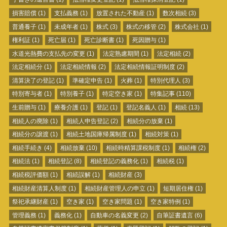
損害賠償
(1)
支払義務
(1)
放置された不動産
(1)
数次相続
(3)
普通養子
(1)
未成年者
(1)
株式
(3)
株式の移管
(2)
株式会社
(1)
権利証
(1)
死亡届
(1)
死亡診断書
(1)
死因贈与
(1)
水道光熱費の支払先の変更
(1)
法定熟慮期間
(1)
法定相続
(2)
法定相続分
(1)
法定相続情報
(2)
法定相続情報証明制度
(2)
清算決了の登記
(1)
準確定申告
(1)
火葬
(1)
特別代理人
(3)
特別寄与者
(1)
特別養子
(1)
特定空き家
(1)
特集記事
(110)
生前贈与
(1)
療養介護
(1)
登記
(1)
登記名義人
(1)
相続
(13)
相続人の廃除
(1)
相続人申告登記
(2)
相続分の放棄
(1)
相続分の譲渡
(1)
相続土地国庫帰属制度
(1)
相続対策
(1)
相続手続き
(4)
相続放棄
(10)
相続時精算課税制度
(1)
相続権
(2)
相続法
(1)
相続登記
(8)
相続登記の義務化
(1)
相続税
(1)
相続税評価額
(1)
相続誤解
(1)
相続財産
(3)
相続財産清算人制度
(1)
相続財産管理人の申立
(1)
短期居住権
(1)
祭祀承継財産
(1)
空き家
(1)
空き家問題
(1)
空き家特例
(1)
管理義務
(1)
義務化
(1)
自動車の名義変更
(2)
自筆証書遺言
(6)