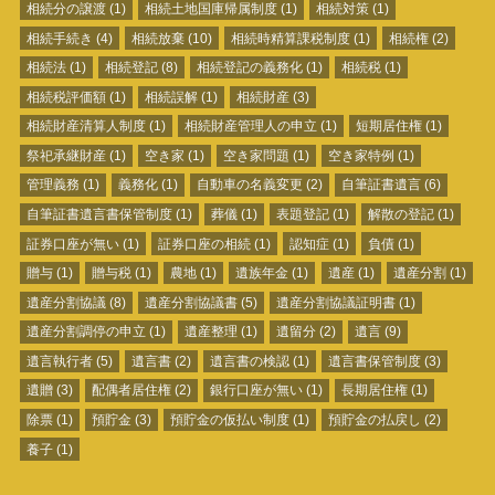
相続分の譲渡
(1)
相続土地国庫帰属制度
(1)
相続対策
(1)
相続手続き
(4)
相続放棄
(10)
相続時精算課税制度
(1)
相続権
(2)
相続法
(1)
相続登記
(8)
相続登記の義務化
(1)
相続税
(1)
相続税評価額
(1)
相続誤解
(1)
相続財産
(3)
相続財産清算人制度
(1)
相続財産管理人の申立
(1)
短期居住権
(1)
祭祀承継財産
(1)
空き家
(1)
空き家問題
(1)
空き家特例
(1)
管理義務
(1)
義務化
(1)
自動車の名義変更
(2)
自筆証書遺言
(6)
自筆証書遺言書保管制度
(1)
葬儀
(1)
表題登記
(1)
解散の登記
(1)
証券口座が無い
(1)
証券口座の相続
(1)
認知症
(1)
負債
(1)
贈与
(1)
贈与税
(1)
農地
(1)
遺族年金
(1)
遺産
(1)
遺産分割
(1)
遺産分割協議
(8)
遺産分割協議書
(5)
遺産分割協議証明書
(1)
遺産分割調停の申立
(1)
遺産整理
(1)
遺留分
(2)
遺言
(9)
遺言執行者
(5)
遺言書
(2)
遺言書の検認
(1)
遺言書保管制度
(3)
遺贈
(3)
配偶者居住権
(2)
銀行口座が無い
(1)
長期居住権
(1)
除票
(1)
預貯金
(3)
預貯金の仮払い制度
(1)
預貯金の払戻し
(2)
養子
(1)