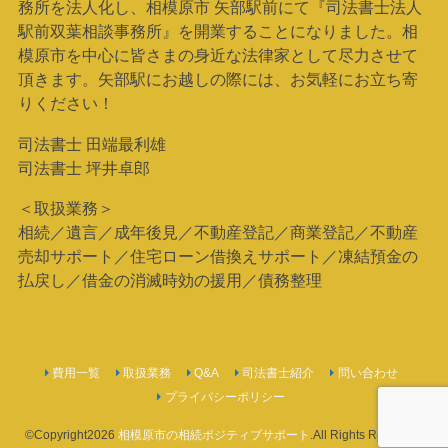
務所を法人化し、相模原市 矢部駅前にて『司法書士法人
駅前双葉相談事務所』を開業することになりました。相
模原市を中心に皆さまの身近な法律家として尽力させて
頂きます。矢部駅にお越しの際には、お気軽にお立ち寄
りください！
司法書士 田端最利雄
司法書士 坪井卓郎
＜取扱業務＞
相続／遺言／成年後見／不動産登記／商業登記／不動産
売却サポート／住宅ローン借換えサポート／凍結預金の
払戻し／借金の消滅時効の援用／債務整理
費用一覧
取扱業務
Q&A
司法書士紹介
問い合わせ
プライバシーポリシー
©Copyright2026
相模原市の相続ポジティブサポート
.All Rights Reserved.