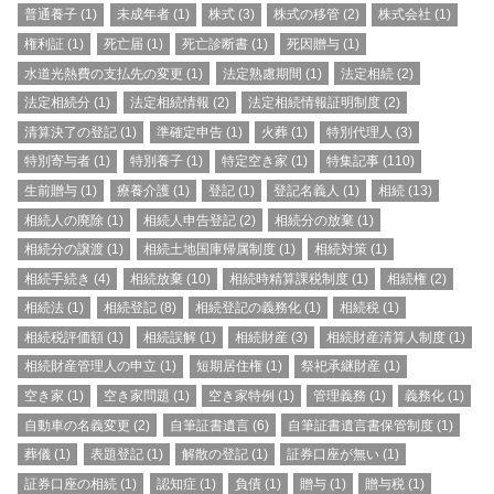
普通養子
(1)
未成年者
(1)
株式
(3)
株式の移管
(2)
株式会社
(1)
権利証
(1)
死亡届
(1)
死亡診断書
(1)
死因贈与
(1)
水道光熱費の支払先の変更
(1)
法定熟慮期間
(1)
法定相続
(2)
法定相続分
(1)
法定相続情報
(2)
法定相続情報証明制度
(2)
清算決了の登記
(1)
準確定申告
(1)
火葬
(1)
特別代理人
(3)
特別寄与者
(1)
特別養子
(1)
特定空き家
(1)
特集記事
(110)
生前贈与
(1)
療養介護
(1)
登記
(1)
登記名義人
(1)
相続
(13)
相続人の廃除
(1)
相続人申告登記
(2)
相続分の放棄
(1)
相続分の譲渡
(1)
相続土地国庫帰属制度
(1)
相続対策
(1)
相続手続き
(4)
相続放棄
(10)
相続時精算課税制度
(1)
相続権
(2)
相続法
(1)
相続登記
(8)
相続登記の義務化
(1)
相続税
(1)
相続税評価額
(1)
相続誤解
(1)
相続財産
(3)
相続財産清算人制度
(1)
相続財産管理人の申立
(1)
短期居住権
(1)
祭祀承継財産
(1)
空き家
(1)
空き家問題
(1)
空き家特例
(1)
管理義務
(1)
義務化
(1)
自動車の名義変更
(2)
自筆証書遺言
(6)
自筆証書遺言書保管制度
(1)
葬儀
(1)
表題登記
(1)
解散の登記
(1)
証券口座が無い
(1)
証券口座の相続
(1)
認知症
(1)
負債
(1)
贈与
(1)
贈与税
(1)