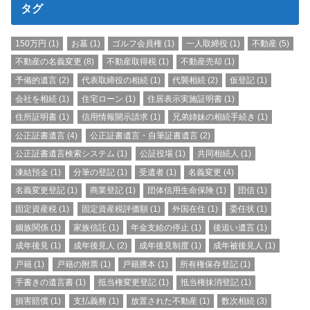
タグ
150万円
(1)
お墓
(1)
ゴルフ会員権
(1)
一人取締役
(1)
不動産
(5)
不動産の名義変更
(8)
不動産取得税
(1)
不動産売却
(1)
予備的遺言
(2)
代表取締役の相続
(1)
代襲相続
(2)
仮登記
(1)
会社を相続
(1)
住宅ローン
(1)
住居表示実施証明書
(1)
住所証明書
(1)
信用情報開示請求
(1)
兄弟姉妹の相続手続き
(1)
公正証書遺言
(4)
公正証書遺言・自筆証書遺言
(2)
公正証書遺言検索システム
(1)
公証役場
(1)
共同相続人
(1)
凍結預金
(1)
分筆の登記
(1)
受遺者
(1)
名義変更
(4)
名義変更登記
(1)
商業登記
(1)
団体信用生命保険
(1)
団信
(1)
固定資産税
(1)
固定資産税評価額
(1)
外国在住
(1)
委任状
(1)
姻族関係
(1)
家族信託
(1)
年金支給の停止
(1)
後追い遺言
(1)
成年後見
(1)
成年後見人
(2)
成年後見制度
(1)
成年被後見人
(1)
戸籍
(1)
戸籍の附票
(1)
戸籍謄本
(1)
所有権保存登記
(1)
手書きの遺言書
(1)
抵当権変更登記
(1)
抵当権抹消登記
(1)
損害賠償
(1)
支払義務
(1)
放置された不動産
(1)
数次相続
(3)