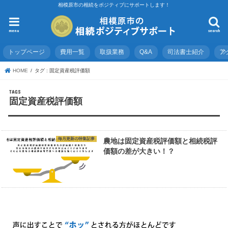
相模原市の相続をポジティブにサポートします！
menu
search
トップページ
費用一覧
取扱業務
Q&A
司法書士紹介
ア
HOME
タグ : 固定資産税評価額
固定資産税評価額
毎月更新の特集記事
農地は固定資産税評価額と相続税評
価額の差が大きい！？