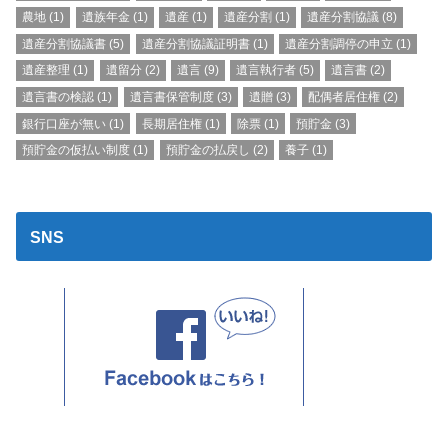
農地
(1)
遺族年金
(1)
遺産
(1)
遺産分割
(1)
遺産分割協議
(8)
遺産分割協議書
(5)
遺産分割協議証明書
(1)
遺産分割調停の申立
(1)
遺産整理
(1)
遺留分
(2)
遺言
(9)
遺言執行者
(5)
遺言書
(2)
遺言書の検認
(1)
遺言書保管制度
(3)
遺贈
(3)
配偶者居住権
(2)
銀行口座が無い
(1)
長期居住権
(1)
除票
(1)
預貯金
(3)
預貯金の仮払い制度
(1)
預貯金の払戻し
(2)
養子
(1)
SNS