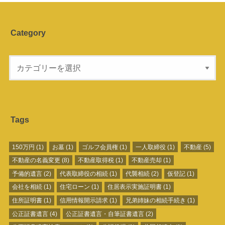
Category
Tags
150万円
(1)
お墓
(1)
ゴルフ会員権
(1)
一人取締役
(1)
不動産
(5)
不動産の名義変更
(8)
不動産取得税
(1)
不動産売却
(1)
予備的遺言
(2)
代表取締役の相続
(1)
代襲相続
(2)
仮登記
(1)
会社を相続
(1)
住宅ローン
(1)
住居表示実施証明書
(1)
住所証明書
(1)
信用情報開示請求
(1)
兄弟姉妹の相続手続き
(1)
公正証書遺言
(4)
公正証書遺言・自筆証書遺言
(2)