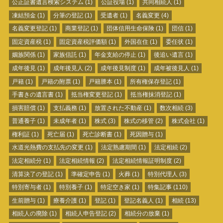
公正証書遺言検索システム
(1)
公証役場
(1)
共同相続人
(1)
凍結預金
(1)
分筆の登記
(1)
受遺者
(1)
名義変更
(4)
名義変更登記
(1)
商業登記
(1)
団体信用生命保険
(1)
団信
(1)
固定資産税
(1)
固定資産税評価額
(1)
外国在住
(1)
委任状
(1)
姻族関係
(1)
家族信託
(1)
年金支給の停止
(1)
後追い遺言
(1)
成年後見
(1)
成年後見人
(2)
成年後見制度
(1)
成年被後見人
(1)
戸籍
(1)
戸籍の附票
(1)
戸籍謄本
(1)
所有権保存登記
(1)
手書きの遺言書
(1)
抵当権変更登記
(1)
抵当権抹消登記
(1)
損害賠償
(1)
支払義務
(1)
放置された不動産
(1)
数次相続
(3)
普通養子
(1)
未成年者
(1)
株式
(3)
株式の移管
(2)
株式会社
(1)
権利証
(1)
死亡届
(1)
死亡診断書
(1)
死因贈与
(1)
水道光熱費の支払先の変更
(1)
法定熟慮期間
(1)
法定相続
(2)
法定相続分
(1)
法定相続情報
(2)
法定相続情報証明制度
(2)
清算決了の登記
(1)
準確定申告
(1)
火葬
(1)
特別代理人
(3)
特別寄与者
(1)
特別養子
(1)
特定空き家
(1)
特集記事
(110)
生前贈与
(1)
療養介護
(1)
登記
(1)
登記名義人
(1)
相続
(13)
相続人の廃除
(1)
相続人申告登記
(2)
相続分の放棄
(1)