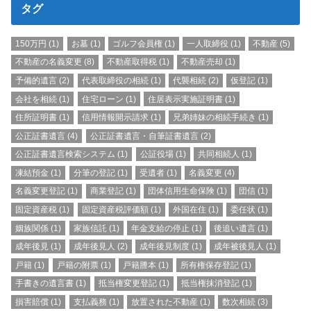
タグ
150万円
(1)
お墓
(1)
ゴルフ会員権
(1)
一人取締役
(1)
不動産
(5)
不動産の名義変更
(8)
不動産取得税
(1)
不動産売却
(1)
予備的遺言
(2)
代表取締役の相続
(1)
代襲相続
(2)
仮登記
(1)
会社を相続
(1)
住宅ローン
(1)
住居表示実施証明書
(1)
住所証明書
(1)
信用情報開示請求
(1)
兄弟姉妹の相続手続き
(1)
公正証書遺言
(4)
公正証書遺言・自筆証書遺言
(2)
公正証書遺言検索システム
(1)
公証役場
(1)
共同相続人
(1)
凍結預金
(1)
分筆の登記
(1)
受遺者
(1)
名義変更
(4)
名義変更登記
(1)
商業登記
(1)
団体信用生命保険
(1)
団信
(1)
固定資産税
(1)
固定資産税評価額
(1)
外国在住
(1)
委任状
(1)
姻族関係
(1)
家族信託
(1)
年金支給の停止
(1)
後追い遺言
(1)
成年後見
(1)
成年後見人
(2)
成年後見制度
(1)
成年被後見人
(1)
戸籍
(1)
戸籍の附票
(1)
戸籍謄本
(1)
所有権保存登記
(1)
手書きの遺言書
(1)
抵当権変更登記
(1)
抵当権抹消登記
(1)
損害賠償
(1)
支払義務
(1)
放置された不動産
(1)
数次相続
(3)