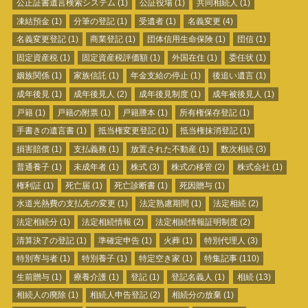
公正証書遺言検索システム
(1)
公証役場
(1)
共同相続人
(1)
凍結預金
(1)
分筆の登記
(1)
受遺者
(1)
名義変更
(4)
名義変更登記
(1)
商業登記
(1)
団体信用生命保険
(1)
団信
(1)
固定資産税
(1)
固定資産税評価額
(1)
外国在住
(1)
委任状
(1)
姻族関係
(1)
家族信託
(1)
年金支給の停止
(1)
後追い遺言
(1)
成年後見
(1)
成年後見人
(2)
成年後見制度
(1)
成年被後見人
(1)
戸籍
(1)
戸籍の附票
(1)
戸籍謄本
(1)
所有権保存登記
(1)
手書きの遺言書
(1)
抵当権変更登記
(1)
抵当権抹消登記
(1)
損害賠償
(1)
支払義務
(1)
放置された不動産
(1)
数次相続
(3)
普通養子
(1)
未成年者
(1)
株式
(3)
株式の移管
(2)
株式会社
(1)
権利証
(1)
死亡届
(1)
死亡診断書
(1)
死因贈与
(1)
水道光熱費の支払先の変更
(1)
法定熟慮期間
(1)
法定相続
(2)
法定相続分
(1)
法定相続情報
(2)
法定相続情報証明制度
(2)
清算決了の登記
(1)
準確定申告
(1)
火葬
(1)
特別代理人
(3)
特別寄与者
(1)
特別養子
(1)
特定空き家
(1)
特集記事
(110)
生前贈与
(1)
療養介護
(1)
登記
(1)
登記名義人
(1)
相続
(13)
相続人の廃除
(1)
相続人申告登記
(2)
相続分の放棄
(1)