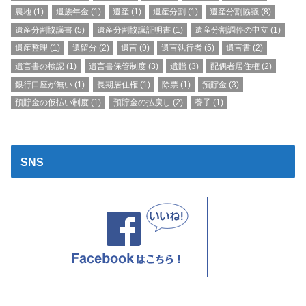
農地
(1)
遺族年金
(1)
遺産
(1)
遺産分割
(1)
遺産分割協議
(8)
遺産分割協議書
(5)
遺産分割協議証明書
(1)
遺産分割調停の申立
(1)
遺産整理
(1)
遺留分
(2)
遺言
(9)
遺言執行者
(5)
遺言書
(2)
遺言書の検認
(1)
遺言書保管制度
(3)
遺贈
(3)
配偶者居住権
(2)
銀行口座が無い
(1)
長期居住権
(1)
除票
(1)
預貯金
(3)
預貯金の仮払い制度
(1)
預貯金の払戻し
(2)
養子
(1)
SNS