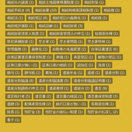
相続分の譲渡
(1)
相続土地国庫帰属制度
(1)
相続対策
(1)
相続手続き
(4)
相続放棄
(10)
相続時精算課税制度
(1)
相続権
(2)
相続法
(1)
相続登記
(8)
相続登記の義務化
(1)
相続税
(1)
相続税評価額
(1)
相続誤解
(1)
相続財産
(3)
相続財産清算人制度
(1)
相続財産管理人の申立
(1)
短期居住権
(1)
祭祀承継財産
(1)
空き家
(1)
空き家問題
(1)
空き家特例
(1)
管理義務
(1)
義務化
(1)
自動車の名義変更
(2)
自筆証書遺言
(6)
自筆証書遺言書保管制度
(1)
葬儀
(1)
表題登記
(1)
解散の登記
(1)
証券口座が無い
(1)
証券口座の相続
(1)
認知症
(1)
負債
(1)
贈与
(1)
贈与税
(1)
農地
(1)
遺族年金
(1)
遺産
(1)
遺産分割
(1)
遺産分割協議
(8)
遺産分割協議書
(5)
遺産分割協議証明書
(1)
遺産分割調停の申立
(1)
遺産整理
(1)
遺留分
(2)
遺言
(9)
遺言執行者
(5)
遺言書
(2)
遺言書の検認
(1)
遺言書保管制度
(3)
遺贈
(3)
配偶者居住権
(2)
銀行口座が無い
(1)
長期居住権
(1)
除票
(1)
預貯金
(3)
預貯金の仮払い制度
(1)
預貯金の払戻し
(2)
養子
(1)