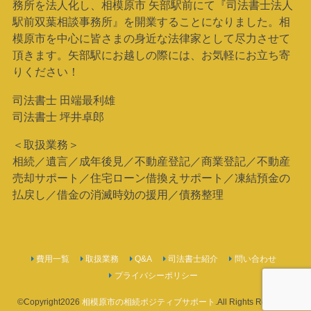
務所を法人化し、相模原市 矢部駅前にて『司法書士法人
駅前双葉相談事務所』を開業することになりました。相
模原市を中心に皆さまの身近な法律家として尽力させて
頂きます。矢部駅にお越しの際には、お気軽にお立ち寄
りください！
司法書士 田端最利雄
司法書士 坪井卓郎
＜取扱業務＞
相続／遺言／成年後見／不動産登記／商業登記／不動産
売却サポート／住宅ローン借換えサポート／凍結預金の
払戻し／借金の消滅時効の援用／債務整理
費用一覧
取扱業務
Q&A
司法書士紹介
問い合わせ
プライバシーポリシー
©Copyright2026
相模原市の相続ポジティブサポート
.All Rights Reserved.