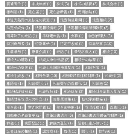
普通養子
(1)
未成年者
(1)
株式
(3)
株式の移管
(2)
株式会社
(1)
権利証
(1)
死亡届
(1)
死亡診断書
(1)
死因贈与
(1)
水道光熱費の支払先の変更
(1)
法定熟慮期間
(1)
法定相続
(2)
法定相続分
(1)
法定相続情報
(2)
法定相続情報証明制度
(2)
清算決了の登記
(1)
準確定申告
(1)
火葬
(1)
特別代理人
(3)
特別寄与者
(1)
特別養子
(1)
特定空き家
(1)
特集記事
(110)
生前贈与
(1)
療養介護
(1)
登記
(1)
登記名義人
(1)
相続
(13)
相続人の廃除
(1)
相続人申告登記
(2)
相続分の放棄
(1)
相続分の譲渡
(1)
相続土地国庫帰属制度
(1)
相続対策
(1)
相続手続き
(4)
相続放棄
(10)
相続時精算課税制度
(1)
相続権
(2)
相続法
(1)
相続登記
(8)
相続登記の義務化
(1)
相続税
(1)
相続税評価額
(1)
相続誤解
(1)
相続財産
(3)
相続財産清算人制度
(1)
相続財産管理人の申立
(1)
短期居住権
(1)
祭祀承継財産
(1)
空き家
(1)
空き家問題
(1)
空き家特例
(1)
管理義務
(1)
義務化
(1)
自動車の名義変更
(2)
自筆証書遺言
(6)
自筆証書遺言書保管制度
(1)
葬儀
(1)
表題登記
(1)
解散の登記
(1)
証券口座が無い
(1)
証券口座の相続
(1)
認知症
(1)
負債
(1)
贈与
(1)
贈与税
(1)