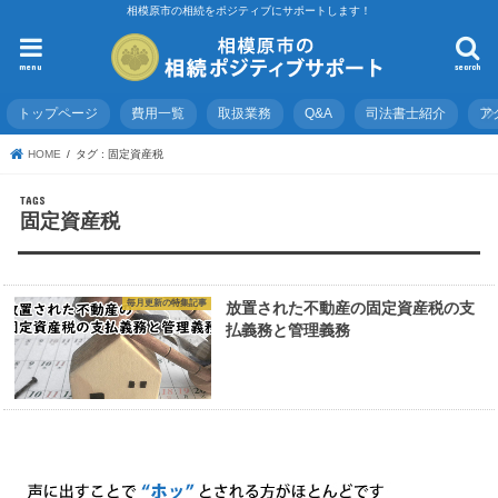
相模原市の相続をポジティブにサポートします！
menu
search
トップページ
費用一覧
取扱業務
Q&A
司法書士紹介
ア
HOME
タグ : 固定資産税
固定資産税
毎月更新の特集記事
放置された不動産の固定資産税の支
払義務と管理義務