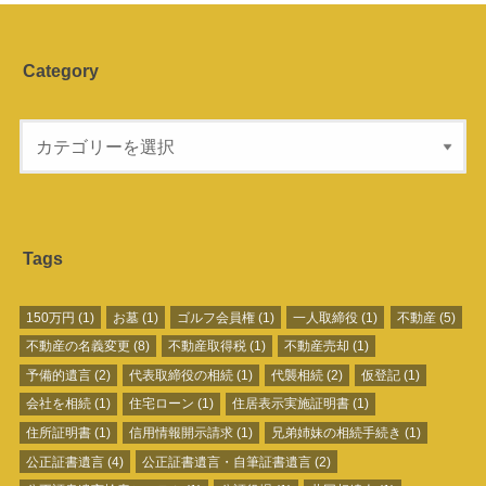
Category
Tags
150万円
(1)
お墓
(1)
ゴルフ会員権
(1)
一人取締役
(1)
不動産
(5)
不動産の名義変更
(8)
不動産取得税
(1)
不動産売却
(1)
予備的遺言
(2)
代表取締役の相続
(1)
代襲相続
(2)
仮登記
(1)
会社を相続
(1)
住宅ローン
(1)
住居表示実施証明書
(1)
住所証明書
(1)
信用情報開示請求
(1)
兄弟姉妹の相続手続き
(1)
公正証書遺言
(4)
公正証書遺言・自筆証書遺言
(2)