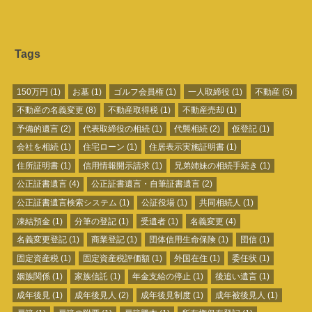
Tags
150万円
(1)
お墓
(1)
ゴルフ会員権
(1)
一人取締役
(1)
不動産
(5)
不動産の名義変更
(8)
不動産取得税
(1)
不動産売却
(1)
予備的遺言
(2)
代表取締役の相続
(1)
代襲相続
(2)
仮登記
(1)
会社を相続
(1)
住宅ローン
(1)
住居表示実施証明書
(1)
住所証明書
(1)
信用情報開示請求
(1)
兄弟姉妹の相続手続き
(1)
公正証書遺言
(4)
公正証書遺言・自筆証書遺言
(2)
公正証書遺言検索システム
(1)
公証役場
(1)
共同相続人
(1)
凍結預金
(1)
分筆の登記
(1)
受遺者
(1)
名義変更
(4)
名義変更登記
(1)
商業登記
(1)
団体信用生命保険
(1)
団信
(1)
固定資産税
(1)
固定資産税評価額
(1)
外国在住
(1)
委任状
(1)
姻族関係
(1)
家族信託
(1)
年金支給の停止
(1)
後追い遺言
(1)
成年後見
(1)
成年後見人
(2)
成年後見制度
(1)
成年被後見人
(1)