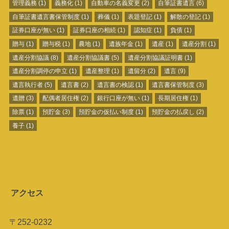
管理義務
(1)
義務化
(1)
自動車の名義変更
(2)
自筆証書遺言
(6)
自筆証書遺言書保管制度
(1)
葬儀
(1)
表題登記
(1)
解散の登記
(1)
証券口座が無い
(1)
証券口座の相続
(1)
認知症
(1)
負債
(1)
贈与
(1)
贈与税
(1)
農地
(1)
遺族年金
(1)
遺産
(1)
遺産分割
(1)
遺産分割協議
(8)
遺産分割協議書
(5)
遺産分割協議証明書
(1)
遺産分割調停の申立
(1)
遺産整理
(1)
遺留分
(2)
遺言
(9)
遺言執行者
(5)
遺言書
(2)
遺言書の検認
(1)
遺言書保管制度
(3)
遺贈
(3)
配偶者居住権
(2)
銀行口座が無い
(1)
長期居住権
(1)
除票
(1)
預貯金
(3)
預貯金の仮払い制度
(1)
預貯金の払戻し
(2)
養子
(1)
アクセス
〒252-0232