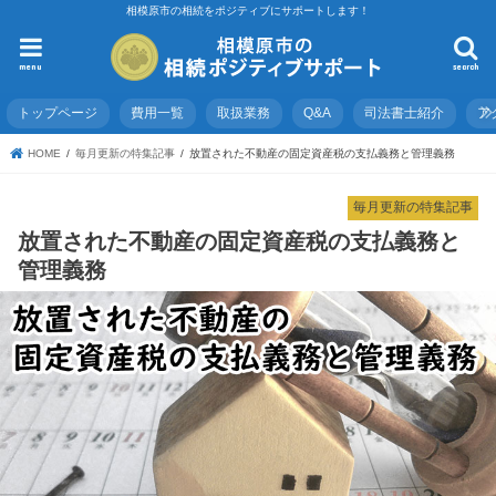
相模原市の相続をポジティブにサポートします！
menu
search
トップページ
費用一覧
取扱業務
Q&A
司法書士紹介
ア
HOME
毎月更新の特集記事
放置された不動産の固定資産税の支払義務と管理義務
毎月更新の特集記事
放置された不動産の固定資産税の支払義務と
管理義務