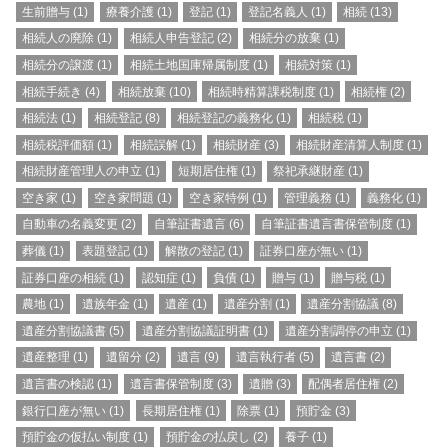
生前贈与
(1)
療養介護
(1)
登記
(1)
登記名義人
(1)
相続
(13)
相続人の廃除
(1)
相続人申告登記
(2)
相続分の放棄
(1)
相続分の譲渡
(1)
相続土地国庫帰属制度
(1)
相続対策
(1)
相続手続き
(4)
相続放棄
(10)
相続時精算課税制度
(1)
相続権
(2)
相続法
(1)
相続登記
(8)
相続登記の義務化
(1)
相続税
(1)
相続税評価額
(1)
相続誤解
(1)
相続財産
(3)
相続財産清算人制度
(1)
相続財産管理人の申立
(1)
短期居住権
(1)
祭祀承継財産
(1)
空き家
(1)
空き家問題
(1)
空き家特例
(1)
管理義務
(1)
義務化
(1)
自動車の名義変更
(2)
自筆証書遺言
(6)
自筆証書遺言書保管制度
(1)
葬儀
(1)
表題登記
(1)
解散の登記
(1)
証券口座が無い
(1)
証券口座の相続
(1)
認知症
(1)
負債
(1)
贈与
(1)
贈与税
(1)
農地
(1)
遺族年金
(1)
遺産
(1)
遺産分割
(1)
遺産分割協議
(8)
遺産分割協議書
(5)
遺産分割協議証明書
(1)
遺産分割調停の申立
(1)
遺産整理
(1)
遺留分
(2)
遺言
(9)
遺言執行者
(5)
遺言書
(2)
遺言書の検認
(1)
遺言書保管制度
(3)
遺贈
(3)
配偶者居住権
(2)
銀行口座が無い
(1)
長期居住権
(1)
除票
(1)
預貯金
(3)
預貯金の仮払い制度
(1)
預貯金の払戻し
(2)
養子
(1)