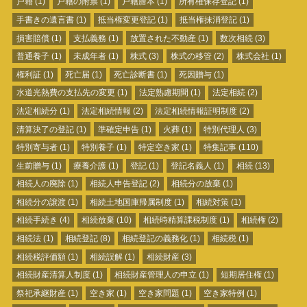
戸籍
(1)
戸籍の附票
(1)
戸籍謄本
(1)
所有権保存登記
(1)
手書きの遺言書
(1)
抵当権変更登記
(1)
抵当権抹消登記
(1)
損害賠償
(1)
支払義務
(1)
放置された不動産
(1)
数次相続
(3)
普通養子
(1)
未成年者
(1)
株式
(3)
株式の移管
(2)
株式会社
(1)
権利証
(1)
死亡届
(1)
死亡診断書
(1)
死因贈与
(1)
水道光熱費の支払先の変更
(1)
法定熟慮期間
(1)
法定相続
(2)
法定相続分
(1)
法定相続情報
(2)
法定相続情報証明制度
(2)
清算決了の登記
(1)
準確定申告
(1)
火葬
(1)
特別代理人
(3)
特別寄与者
(1)
特別養子
(1)
特定空き家
(1)
特集記事
(110)
生前贈与
(1)
療養介護
(1)
登記
(1)
登記名義人
(1)
相続
(13)
相続人の廃除
(1)
相続人申告登記
(2)
相続分の放棄
(1)
相続分の譲渡
(1)
相続土地国庫帰属制度
(1)
相続対策
(1)
相続手続き
(4)
相続放棄
(10)
相続時精算課税制度
(1)
相続権
(2)
相続法
(1)
相続登記
(8)
相続登記の義務化
(1)
相続税
(1)
相続税評価額
(1)
相続誤解
(1)
相続財産
(3)
相続財産清算人制度
(1)
相続財産管理人の申立
(1)
短期居住権
(1)
祭祀承継財産
(1)
空き家
(1)
空き家問題
(1)
空き家特例
(1)