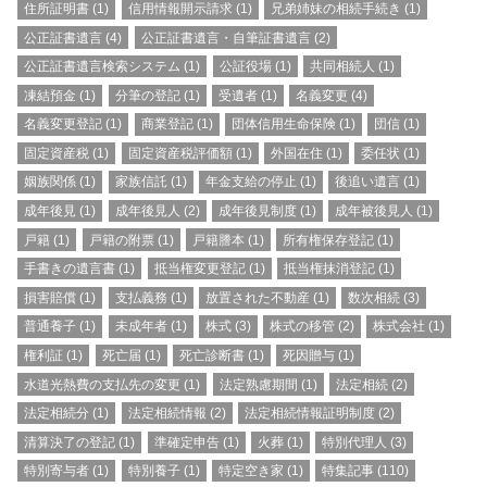
住所証明書
(1)
信用情報開示請求
(1)
兄弟姉妹の相続手続き
(1)
公正証書遺言
(4)
公正証書遺言・自筆証書遺言
(2)
公正証書遺言検索システム
(1)
公証役場
(1)
共同相続人
(1)
凍結預金
(1)
分筆の登記
(1)
受遺者
(1)
名義変更
(4)
名義変更登記
(1)
商業登記
(1)
団体信用生命保険
(1)
団信
(1)
固定資産税
(1)
固定資産税評価額
(1)
外国在住
(1)
委任状
(1)
姻族関係
(1)
家族信託
(1)
年金支給の停止
(1)
後追い遺言
(1)
成年後見
(1)
成年後見人
(2)
成年後見制度
(1)
成年被後見人
(1)
戸籍
(1)
戸籍の附票
(1)
戸籍謄本
(1)
所有権保存登記
(1)
手書きの遺言書
(1)
抵当権変更登記
(1)
抵当権抹消登記
(1)
損害賠償
(1)
支払義務
(1)
放置された不動産
(1)
数次相続
(3)
普通養子
(1)
未成年者
(1)
株式
(3)
株式の移管
(2)
株式会社
(1)
権利証
(1)
死亡届
(1)
死亡診断書
(1)
死因贈与
(1)
水道光熱費の支払先の変更
(1)
法定熟慮期間
(1)
法定相続
(2)
法定相続分
(1)
法定相続情報
(2)
法定相続情報証明制度
(2)
清算決了の登記
(1)
準確定申告
(1)
火葬
(1)
特別代理人
(3)
特別寄与者
(1)
特別養子
(1)
特定空き家
(1)
特集記事
(110)