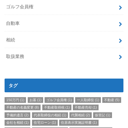
ゴルフ会員権
自動車
相続
取扱業務
タグ
150万円
(1)
お墓
(1)
ゴルフ会員権
(1)
一人取締役
(1)
不動産
(5)
不動産の名義変更
(8)
不動産取得税
(1)
不動産売却
(1)
予備的遺言
(2)
代表取締役の相続
(1)
代襲相続
(2)
仮登記
(1)
会社を相続
(1)
住宅ローン
(1)
住居表示実施証明書
(1)