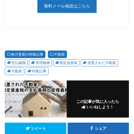
無料メール相談はこちら
毎月更新の特集記事
不動産
支払義務
管理義務
固定資産税
放置された不動産
不動産
特集記事
この記事が気に入ったら
いいねしよう！
ツイート
シェア