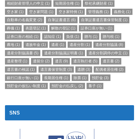
相続財産管理人の申立
(1)
短期居住権
(1)
祭祀承継財産
(1)
空き家
(1)
空き家問題
(1)
空き家特例
(1)
管理義務
(1)
義務化
(1)
自動車の名義変更
(2)
自筆証書遺言
(6)
自筆証書遺言書保管制度
(1)
葬儀
(1)
表題登記
(1)
解散の登記
(1)
証券口座が無い
(1)
証券口座の相続
(1)
認知症
(1)
負債
(1)
贈与
(1)
贈与税
(1)
農地
(1)
遺族年金
(1)
遺産
(1)
遺産分割
(1)
遺産分割協議
(8)
遺産分割協議書
(5)
遺産分割協議証明書
(1)
遺産分割調停の申立
(1)
遺産整理
(1)
遺留分
(2)
遺言
(9)
遺言執行者
(5)
遺言書
(2)
遺言書の検認
(1)
遺言書保管制度
(3)
遺贈
(3)
配偶者居住権
(2)
銀行口座が無い
(1)
長期居住権
(1)
除票
(1)
預貯金
(3)
預貯金の仮払い制度
(1)
預貯金の払戻し
(2)
養子
(1)
SNS