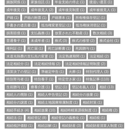
姻族関係
(1)
家族信託
(1)
年金支給の停止
(1)
後追い遺言
(1)
成年後見
(1)
成年後見人
(2)
成年後見制度
(1)
成年被後見人
(1)
戸籍
(1)
戸籍の附票
(1)
戸籍謄本
(1)
所有権保存登記
(1)
手書きの遺言書
(1)
抵当権変更登記
(1)
抵当権抹消登記
(1)
損害賠償
(1)
支払義務
(1)
放置された不動産
(1)
数次相続
(3)
普通養子
(1)
未成年者
(1)
株式
(3)
株式の移管
(2)
株式会社
(1)
権利証
(1)
死亡届
(1)
死亡診断書
(1)
死因贈与
(1)
水道光熱費の支払先の変更
(1)
法定熟慮期間
(1)
法定相続
(2)
法定相続分
(1)
法定相続情報
(2)
法定相続情報証明制度
(2)
清算決了の登記
(1)
準確定申告
(1)
火葬
(1)
特別代理人
(3)
特別寄与者
(1)
特別養子
(1)
特定空き家
(1)
特集記事
(110)
生前贈与
(1)
療養介護
(1)
登記
(1)
登記名義人
(1)
相続
(13)
相続人の廃除
(1)
相続人申告登記
(2)
相続分の放棄
(1)
相続分の譲渡
(1)
相続土地国庫帰属制度
(1)
相続対策
(1)
相続手続き
(4)
相続放棄
(10)
相続時精算課税制度
(1)
相続権
(2)
相続法
(1)
相続登記
(8)
相続登記の義務化
(1)
相続税
(1)
相続税評価額
(1)
相続誤解
(1)
相続財産
(3)
相続財産清算人制度
(1)