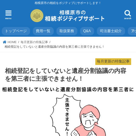
相模原市の相続をポジティブにサポートします！
menu
search
トップページ
費用一覧
取扱業務
Q&A
司法書士紹介
ア
HOME
毎月更新の特集記事
相続登記をしていないと遺産分割協議の内容を第三者に主張できません！
毎月更新の特集記事
相続登記をしていないと遺産分割協議の内容
を第三者に主張できません！