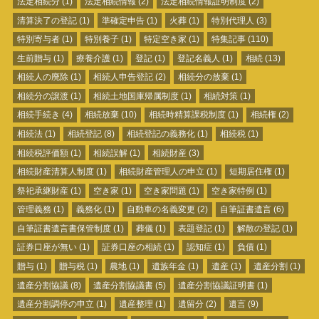
法定相続分
(1)
法定相続情報
(2)
法定相続情報証明制度
(2)
清算決了の登記
(1)
準確定申告
(1)
火葬
(1)
特別代理人
(3)
特別寄与者
(1)
特別養子
(1)
特定空き家
(1)
特集記事
(110)
生前贈与
(1)
療養介護
(1)
登記
(1)
登記名義人
(1)
相続
(13)
相続人の廃除
(1)
相続人申告登記
(2)
相続分の放棄
(1)
相続分の譲渡
(1)
相続土地国庫帰属制度
(1)
相続対策
(1)
相続手続き
(4)
相続放棄
(10)
相続時精算課税制度
(1)
相続権
(2)
相続法
(1)
相続登記
(8)
相続登記の義務化
(1)
相続税
(1)
相続税評価額
(1)
相続誤解
(1)
相続財産
(3)
相続財産清算人制度
(1)
相続財産管理人の申立
(1)
短期居住権
(1)
祭祀承継財産
(1)
空き家
(1)
空き家問題
(1)
空き家特例
(1)
管理義務
(1)
義務化
(1)
自動車の名義変更
(2)
自筆証書遺言
(6)
自筆証書遺言書保管制度
(1)
葬儀
(1)
表題登記
(1)
解散の登記
(1)
証券口座が無い
(1)
証券口座の相続
(1)
認知症
(1)
負債
(1)
贈与
(1)
贈与税
(1)
農地
(1)
遺族年金
(1)
遺産
(1)
遺産分割
(1)
遺産分割協議
(8)
遺産分割協議書
(5)
遺産分割協議証明書
(1)
遺産分割調停の申立
(1)
遺産整理
(1)
遺留分
(2)
遺言
(9)