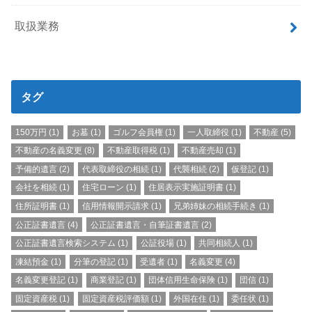
取扱業務
タグ
150万円
(1)
お墓
(1)
ゴルフ会員権
(1)
一人取締役
(1)
不動産
(5)
不動産の名義変更
(8)
不動産取得税
(1)
不動産売却
(1)
予備的遺言
(2)
代表取締役の相続
(1)
代襲相続
(2)
仮登記
(1)
会社を相続
(1)
住宅ローン
(1)
住居表示実施証明書
(1)
住所証明書
(1)
信用情報開示請求
(1)
兄弟姉妹の相続手続き
(1)
公正証書遺言
(4)
公正証書遺言・自筆証書遺言
(2)
公正証書遺言検索システム
(1)
公証役場
(1)
共同相続人
(1)
凍結預金
(1)
分筆の登記
(1)
受遺者
(1)
名義変更
(4)
名義変更登記
(1)
商業登記
(1)
団体信用生命保険
(1)
団信
(1)
固定資産税
(1)
固定資産税評価額
(1)
外国在住
(1)
委任状
(1)