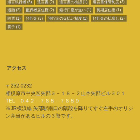
遺言執行者
(5)
遺言書
(2)
遺言書の検認
(1)
遺言書保管制度
(3)
遺贈
(3)
配偶者居住権
(2)
銀行口座が無い
(1)
長期居住権
(1)
除票
(1)
預貯金
(3)
預貯金の仮払い制度
(1)
預貯金の払戻し
(2)
養子
(1)
アクセス
〒252-0232
相模原市中央区矢部３－１８－２山本矢部ビル３０１
TEL ０４２－７６８－７６８９
※JR横浜線 矢部駅南口の階段を降りてすぐ左手のオリジ
ン弁当があるビルの３階です。