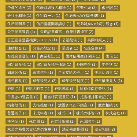
予備的遺言
(2)
代表取締役の相続
(1)
代襲相続
(2)
仮登記
(1)
会社を相続
(1)
住宅ローン
(1)
住居表示実施証明書
(1)
住所証明書
(1)
信用情報開示請求
(1)
兄弟姉妹の相続手続き
(1)
公正証書遺言
(4)
公正証書遺言・自筆証書遺言
(2)
公正証書遺言検索システム
(1)
公証役場
(1)
共同相続人
(1)
凍結預金
(1)
分筆の登記
(1)
受遺者
(1)
名義変更
(4)
名義変更登記
(1)
商業登記
(1)
団体信用生命保険
(1)
団信
(1)
固定資産税
(1)
固定資産税評価額
(1)
外国在住
(1)
委任状
(1)
姻族関係
(1)
家族信託
(1)
年金支給の停止
(1)
後追い遺言
(1)
成年後見
(1)
成年後見人
(2)
成年後見制度
(1)
成年被後見人
(1)
戸籍
(1)
戸籍の附票
(1)
戸籍謄本
(1)
所有権保存登記
(1)
手書きの遺言書
(1)
抵当権変更登記
(1)
抵当権抹消登記
(1)
損害賠償
(1)
支払義務
(1)
放置された不動産
(1)
数次相続
(3)
普通養子
(1)
未成年者
(1)
株式
(3)
株式の移管
(2)
株式会社
(1)
権利証
(1)
死亡届
(1)
死亡診断書
(1)
死因贈与
(1)
水道光熱費の支払先の変更
(1)
法定熟慮期間
(1)
法定相続
(2)