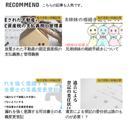
RECOMMEND
こちらの記事も人気です。
毎月更新の特集記事
毎月更新の特集記事
放置された不動産の固定資産税の
兄弟姉妹の相続手続きについて
支払義務と管理義務
毎月更新の特集記事
毎月更新の特集記事
漏れを強く意識する司法書士の名
遺言による登記の委任状は誰のも
義変更登記
のが必要！？