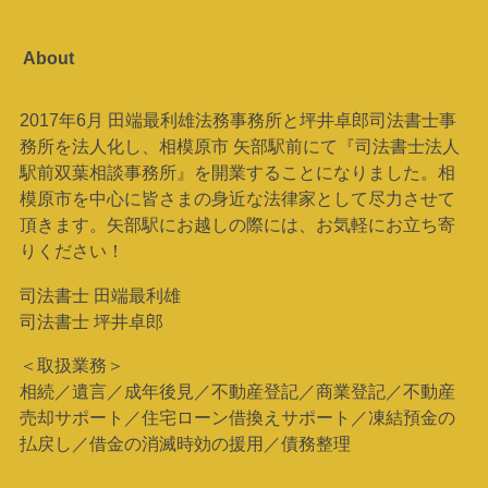
About
2017年6月 田端最利雄法務事務所と坪井卓郎司法書士事
務所を法人化し、相模原市 矢部駅前にて『司法書士法人
駅前双葉相談事務所』を開業することになりました。相
模原市を中心に皆さまの身近な法律家として尽力させて
頂きます。矢部駅にお越しの際には、お気軽にお立ち寄
りください！
司法書士 田端最利雄
司法書士 坪井卓郎
＜取扱業務＞
相続／遺言／成年後見／不動産登記／商業登記／不動産
売却サポート／住宅ローン借換えサポート／凍結預金の
払戻し／借金の消滅時効の援用／債務整理