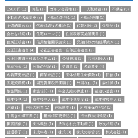
150万円
(1)
お墓
(1)
ゴルフ会員権
(1)
一人取締役
(1)
不動産
(5)
不動産の名義変更
(8)
不動産取得税
(1)
不動産売却
(1)
予備的遺言
(2)
代表取締役の相続
(1)
代襲相続
(2)
仮登記
(1)
会社を相続
(1)
住宅ローン
(1)
住居表示実施証明書
(1)
住所証明書
(1)
信用情報開示請求
(1)
兄弟姉妹の相続手続き
(1)
公正証書遺言
(4)
公正証書遺言・自筆証書遺言
(2)
公正証書遺言検索システム
(1)
公証役場
(1)
共同相続人
(1)
凍結預金
(1)
分筆の登記
(1)
受遺者
(1)
名義変更
(4)
名義変更登記
(1)
商業登記
(1)
団体信用生命保険
(1)
団信
(1)
固定資産税
(1)
固定資産税評価額
(1)
外国在住
(1)
委任状
(1)
姻族関係
(1)
家族信託
(1)
年金支給の停止
(1)
後追い遺言
(1)
成年後見
(1)
成年後見人
(2)
成年後見制度
(1)
成年被後見人
(1)
戸籍
(1)
戸籍の附票
(1)
戸籍謄本
(1)
所有権保存登記
(1)
手書きの遺言書
(1)
抵当権変更登記
(1)
抵当権抹消登記
(1)
損害賠償
(1)
支払義務
(1)
放置された不動産
(1)
数次相続
(3)
普通養子
(1)
未成年者
(1)
株式
(3)
株式の移管
(2)
株式会社
(1)