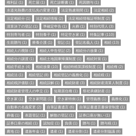
権利証
(1)
死亡届
(1)
死亡診断書
(1)
死因贈与
(1)
水道光熱費の支払先の変更
(1)
法定熟慮期間
(1)
法定相続
(2)
法定相続分
(1)
法定相続情報
(2)
法定相続情報証明制度
(2)
清算決了の登記
(1)
準確定申告
(1)
火葬
(1)
特別代理人
(3)
特別寄与者
(1)
特別養子
(1)
特定空き家
(1)
特集記事
(110)
生前贈与
(1)
療養介護
(1)
登記
(1)
登記名義人
(1)
相続
(13)
相続人の廃除
(1)
相続人申告登記
(2)
相続分の放棄
(1)
相続分の譲渡
(1)
相続土地国庫帰属制度
(1)
相続対策
(1)
相続手続き
(4)
相続放棄
(10)
相続時精算課税制度
(1)
相続権
(2)
相続法
(1)
相続登記
(8)
相続登記の義務化
(1)
相続税
(1)
相続税評価額
(1)
相続誤解
(1)
相続財産
(3)
相続財産清算人制度
(1)
相続財産管理人の申立
(1)
短期居住権
(1)
祭祀承継財産
(1)
空き家
(1)
空き家問題
(1)
空き家特例
(1)
管理義務
(1)
義務化
(1)
自動車の名義変更
(2)
自筆証書遺言
(6)
自筆証書遺言書保管制度
(1)
葬儀
(1)
表題登記
(1)
解散の登記
(1)
証券口座が無い
(1)
証券口座の相続
(1)
認知症
(1)
負債
(1)
贈与
(1)
贈与税
(1)
農地
(1)
遺族年金
(1)
遺産
(1)
遺産分割
(1)
遺産分割協議
(8)