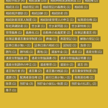
相続手続き
(4)
相続放棄
(10)
相続時精算課税制度
(1)
相続権
(2)
相続法
(1)
相続登記
(8)
相続登記の義務化
(1)
相続税
(1)
相続税評価額
(1)
相続誤解
(1)
相続財産
(3)
相続財産清算人制度
(1)
相続財産管理人の申立
(1)
短期居住権
(1)
祭祀承継財産
(1)
空き家
(1)
空き家問題
(1)
空き家特例
(1)
管理義務
(1)
義務化
(1)
自動車の名義変更
(2)
自筆証書遺言
(6)
自筆証書遺言書保管制度
(1)
葬儀
(1)
表題登記
(1)
解散の登記
(1)
証券口座が無い
(1)
証券口座の相続
(1)
認知症
(1)
負債
(1)
贈与
(1)
贈与税
(1)
農地
(1)
遺族年金
(1)
遺産
(1)
遺産分割
(1)
遺産分割協議
(8)
遺産分割協議書
(5)
遺産分割協議証明書
(1)
遺産分割調停の申立
(1)
遺産整理
(1)
遺留分
(2)
遺言
(9)
遺言執行者
(5)
遺言書
(2)
遺言書の検認
(1)
遺言書保管制度
(3)
遺贈
(3)
配偶者居住権
(2)
銀行口座が無い
(1)
長期居住権
(1)
除票
(1)
預貯金
(3)
預貯金の仮払い制度
(1)
預貯金の払戻し
(2)
養子
(1)