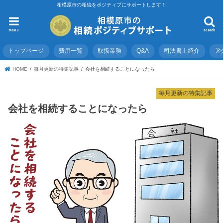
相模原市の相続をポジティブにサポートします！
menu
search
トップページ
費用一覧
取扱業務
Q&A
司法書士紹介
ア
HOME
毎月更新の特集記事
会社を相続することになったら
毎月更新の特集記事
会社を相続することになったら