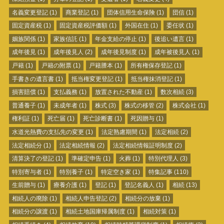
名義変更登記
(1)
商業登記
(1)
団体信用生命保険
(1)
団信
(1)
固定資産税
(1)
固定資産税評価額
(1)
外国在住
(1)
委任状
(1)
姻族関係
(1)
家族信託
(1)
年金支給の停止
(1)
後追い遺言
(1)
成年後見
(1)
成年後見人
(2)
成年後見制度
(1)
成年被後見人
(1)
戸籍
(1)
戸籍の附票
(1)
戸籍謄本
(1)
所有権保存登記
(1)
手書きの遺言書
(1)
抵当権変更登記
(1)
抵当権抹消登記
(1)
損害賠償
(1)
支払義務
(1)
放置された不動産
(1)
数次相続
(3)
普通養子
(1)
未成年者
(1)
株式
(3)
株式の移管
(2)
株式会社
(1)
権利証
(1)
死亡届
(1)
死亡診断書
(1)
死因贈与
(1)
水道光熱費の支払先の変更
(1)
法定熟慮期間
(1)
法定相続
(2)
法定相続分
(1)
法定相続情報
(2)
法定相続情報証明制度
(2)
清算決了の登記
(1)
準確定申告
(1)
火葬
(1)
特別代理人
(3)
特別寄与者
(1)
特別養子
(1)
特定空き家
(1)
特集記事
(110)
生前贈与
(1)
療養介護
(1)
登記
(1)
登記名義人
(1)
相続
(13)
相続人の廃除
(1)
相続人申告登記
(2)
相続分の放棄
(1)
相続分の譲渡
(1)
相続土地国庫帰属制度
(1)
相続対策
(1)