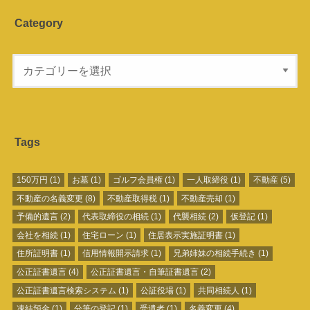
Category
Tags
150万円
(1)
お墓
(1)
ゴルフ会員権
(1)
一人取締役
(1)
不動産
(5)
不動産の名義変更
(8)
不動産取得税
(1)
不動産売却
(1)
予備的遺言
(2)
代表取締役の相続
(1)
代襲相続
(2)
仮登記
(1)
会社を相続
(1)
住宅ローン
(1)
住居表示実施証明書
(1)
住所証明書
(1)
信用情報開示請求
(1)
兄弟姉妹の相続手続き
(1)
公正証書遺言
(4)
公正証書遺言・自筆証書遺言
(2)
公正証書遺言検索システム
(1)
公証役場
(1)
共同相続人
(1)
凍結預金
(1)
分筆の登記
(1)
受遺者
(1)
名義変更
(4)