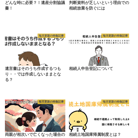
どんな時に必要？！遺産分割協議
判断資料が乏しいという理由での
書！
相続放棄を防ぐには
毎月更新の特集記事
毎月更新の特集記事
遺言書はそのうち作成するつも
相続人申告登記について
り・・では作成しないままとな
る？
毎月更新の特集記事
毎月更新の特集記事
両親が相次いで亡くなった場合の
相続土地国庫帰属制度とは？