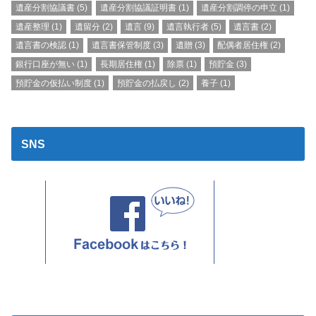
遺産分割協議書
(5)
遺産分割協議証明書
(1)
遺産分割調停の申立
(1)
遺産整理
(1)
遺留分
(2)
遺言
(9)
遺言執行者
(5)
遺言書
(2)
遺言書の検認
(1)
遺言書保管制度
(3)
遺贈
(3)
配偶者居住権
(2)
銀行口座が無い
(1)
長期居住権
(1)
除票
(1)
預貯金
(3)
預貯金の仮払い制度
(1)
預貯金の払戻し
(2)
養子
(1)
SNS