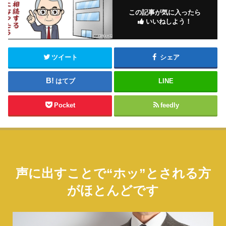
この記事が気に入ったら
いいねしよう！
ツイート
シェア
はてブ
LINE
Pocket
feedly
声に出すことで“ホッ”とされる方
がほとんどです